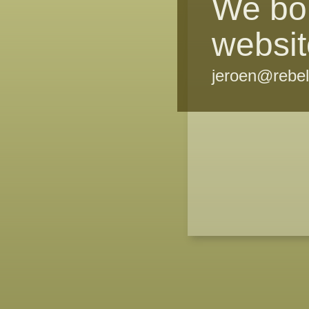
We bo
websit
jeroen@rebel